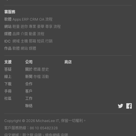
雲服務
軟體
Apps
ERP
CRM
OA
流程
網站
輕量
迷你
專業
豪華
尊享
流程
媒體
品牌
介面
動畫
流程
IDC
網域
主機
郵箱
短訊
行銷
作品
軟體
網站
媒體
支援
公司
商店
答疑
關於
標識
歷史
線上
新聞
存檔
活動
下載
合作
手冊
客戶
社區
工作
聯絡
Copyright © 2026 MichaeLee IT, 保留一切權利。
客戶服務熱線：86 10 65482328
中文網域：脈之龍.中國、綠色網絡.中國