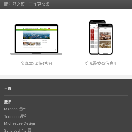
關注脈之龍，工作更快樂
金鑫聖(環保)官網
哈囉醫療微信應用
主頁
產品
Mannnn 慢岸
Trainnnn 訓營
MichaeLee Design
Syncloud 同步雲